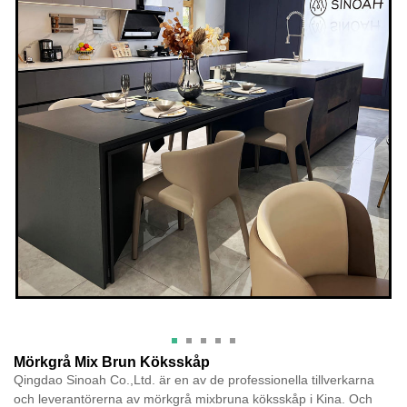
Mörkgrå Mix Brun Köksskåp
Qingdao Sinoah Co.,Ltd. är en av de professionella tillverkarna
och leverantörerna av mörkgrå mixbruna köksskåp i Kina. Och