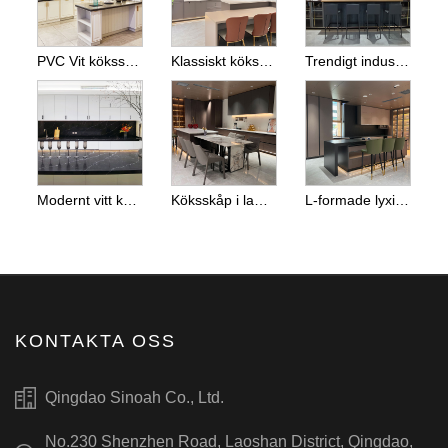
PVC Vit köksskåp
Klassiskt köksskåp
Trendigt industriellt laminerat köksskåp
Modernt vitt köksskåp
Köksskåp i laminerat trä Matcha köksskåp i glas
L-formade lyxiga köksskåp med köksskåp i glas
KONTAKTA OSS
Qingdao Sinoah Co., Ltd.
No.230 Shenzhen Road, Laoshan District, Qingdao,